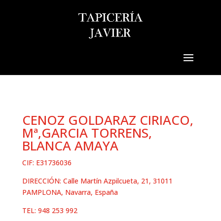
Seleccionar página
CENOZ GOLDARAZ CIRIACO,
Mª,GARCIA TORRENS,
BLANCA AMAYA
CIF: E31736036
DIRECCIÓN: Calle Martín Azpilcueta, 21, 31011
PAMPLONA, Navarra, España
TEL: 948 253 992