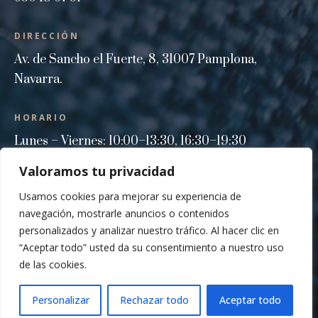
DIRECCIÓN
Av. de Sancho el Fuerte, 8, 31007 Pamplona,
Navarra.
HORARIO
Lunes – Viernes: 10:00–13:30, 16:30–19:30
Sábado: 10:00–13:30, 16:30–19:30
Valoramos tu privacidad
Domingo: Cerrado
Usamos cookies para mejorar su experiencia de
navegación, mostrarle anuncios o contenidos
personalizados y analizar nuestro tráfico. Al hacer clic en
© 2026 Tapicería Javier
“Aceptar todo” usted da su consentimiento a nuestro uso
de las cookies.
Diseño y desarrollo web por saremedia.net
Personalizar
Rechazar todo
Aceptar todo